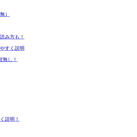
無）
読み方も！
やすく説明
ぼ無し！
く説明！