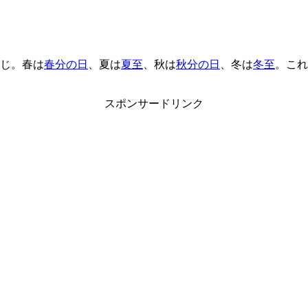
感じ。春は
春分の日
、夏は
夏至
、秋は
秋分の日
、冬は
冬至
。これ
スポンサードリンク