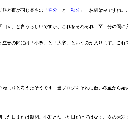
て昼と夜が同じ長さの「
春分
」と「
秋分
」。お馴染みですね。
「四立」と言うらしいですが、これをそれぞれ二至二分の間に
と立春の間には「小寒」と「大寒」というのが入ります。これで
の始まりと考えたそうです。当ブログもそれに倣い冬至から始
切った日または期間。小寒となった日だけではなく、次の大寒ま