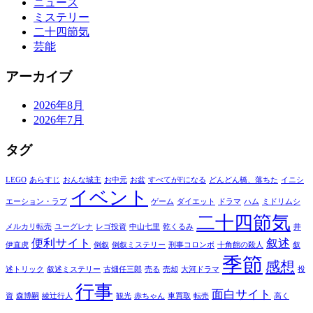
ニュース
ミステリー
二十四節気
芸能
アーカイブ
2026年8月
2026年7月
タグ
LEGO
あらすじ
おんな城主
お中元
お盆
すべてがFになる
どんどん橋、落ちた
イニシ
イベント
エーション・ラブ
ゲーム
ダイエット
ドラマ
ハム
ミドリムシ
二十四節気
メルカリ転売
ユーグレナ
レゴ投資
中山七里
乾くるみ
井
便利サイト
叙述
伊直虎
倒叙
倒叙ミステリー
刑事コロンボ
十角館の殺人
叙
季節
感想
述トリック
叙述ミステリー
古畑任三郎
売る
売却
大河ドラマ
投
行事
面白サイト
資
森博嗣
綾辻行人
観光
赤ちゃん
車買取
転売
高く