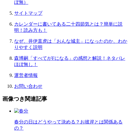
ぼ無）
サイトマップ
カレンダーに書いてある二十四節気とは？簡単に説
明！読み方も！
なぜ、井伊直虎は「おんな城主」になったのか、わか
りやすく説明
森博嗣「すべてがFになる」の感想と解説！ネタバレ
ほぼ無し！
運営者情報
お問い合わせ
画像つき関連記事
春分の日はどうやって決める？お彼岸とは関係ある
の？