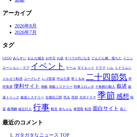
アーカイブ
2026年8月
2026年7月
タグ
LEGO
あらすじ
おんな城主
お中元
お盆
すべてがFになる
どんどん橋、落ちた
イニシ
イベント
エーション・ラブ
ゲーム
ダイエット
ドラマ
ハム
ミドリムシ
二十四節気
メルカリ転売
ユーグレナ
レゴ投資
中山七里
乾くるみ
井
便利サイト
叙述
伊直虎
倒叙
倒叙ミステリー
刑事コロンボ
十角館の殺人
叙
季節
感想
述トリック
叙述ミステリー
古畑任三郎
売る
売却
大河ドラマ
投
行事
面白サイト
資
森博嗣
綾辻行人
観光
赤ちゃん
車買取
転売
高く
最近のコメント
ガタガタなニュース
TOP